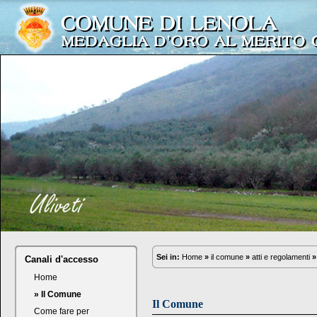
Sei in:
Home
»
il comune
»
atti e regolamenti
»
Canali d'accesso
Home
» Il Comune
Il Comune
Come fare per