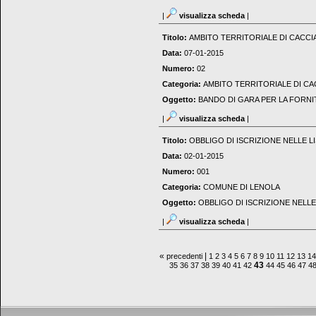
|
visualizza scheda
|
Titolo:
AMBITO TERRITORIALE DI CACCIA
Data:
07-01-2015
Numero:
02
Categoria:
AMBITO TERRITORIALE DI CAC
Oggetto:
BANDO DI GARA PER LA FORNIT
|
visualizza scheda
|
Titolo:
OBBLIGO DI ISCRIZIONE NELLE LI
Data:
02-01-2015
Numero:
001
Categoria:
COMUNE DI LENOLA
Oggetto:
OBBLIGO DI ISCRIZIONE NELLE 
|
visualizza scheda
|
«
|
precedenti
1
2
3
4
5
6
7
8
9
10
11
12
13
14
43
35
36
37
38
39
40
41
42
44
45
46
47
4