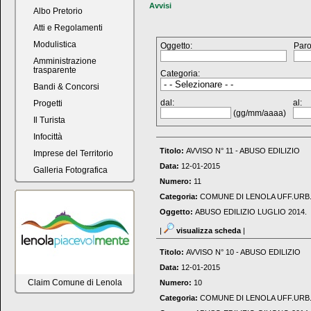
Avvisi
Albo Pretorio
Atti e Regolamenti
Modulistica
Oggetto:
Paro
Amministrazione
trasparente
Categoria:
Bandi & Concorsi
dal:
al:
Progetti
(gg/mm/aaaa)
Il Turista
Infocittà
Titolo:
AVVISO N° 11 - ABUSO EDILIZIO
Imprese del Territorio
Data:
12-01-2015
Galleria Fotografica
Numero:
11
Categoria:
COMUNE DI LENOLA UFF.URB
Oggetto:
ABUSO EDILIZIO LUGLIO 2014.
|
visualizza scheda
|
Titolo:
AVVISO N° 10 - ABUSO EDILIZIO
Data:
12-01-2015
Claim Comune di Lenola
Numero:
10
Categoria:
COMUNE DI LENOLA UFF.URB