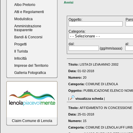
Avvisi
Albo Pretorio
Atti e Regolamenti
Modulistica
Oggetto:
Paro
Amministrazione
trasparente
Categoria:
Bandi & Concorsi
dal:
al:
Progetti
(gg/mm/aaaa)
Il Turista
Infocittà
Titolo:
LISTA DI LEVA ANNO 2002
Imprese del Territorio
Data:
01-02-2018
Galleria Fotografica
Numero:
20
Categoria:
COMUNE DI LENOLA
Oggetto:
PUBBLICAZIONE ELENCO NOMINA
|
visualizza scheda
|
Titolo:
AFFIDAMENTO IN CONCESSIONE
Data:
25-01-2018
Claim Comune di Lenola
Numero:
15
Categoria:
COMUNE DI LENOLA UFF.URB