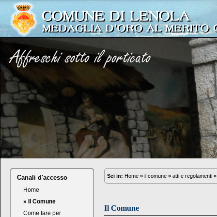
Sei in:
Home
»
il comune
»
atti e regolamenti
»
Canali d'accesso
Home
» Il Comune
Il Comune
Come fare per