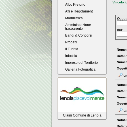
Vincolo i
Albo Pretorio
Atti e Regolamenti
Modulistica
Oggett
Amministrazione
trasparente
dal:
Bandi & Concorsi
Progetti
Il Turista
Nome
Infocittà
Data:
Numer
Imprese del Territorio
Ogget
Galleria Fotografica
|
vi
Nome
Data:
Numer
Ogget
|
vi
Claim Comune di Lenola
Nome
Data: