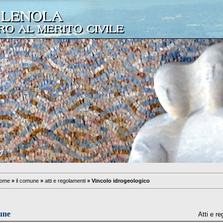
ome
»
il comune
»
atti e regolamenti
»
Vincolo idrogeologico
une
Atti e r