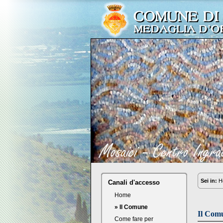
Sei in:
H
Canali d'accesso
Home
» Il Comune
Il Com
Come fare per