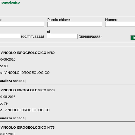
drogeologico
o:
Parola chiave:
Numero:
al:
(gg/mm/aaaa)
(gg/mm/aaaa)
:
VINCOLO IDROGEOLOGICO N°80
30-08-2016
o:
80
to:
VINCOLO IDROGEOLOGICO
sualizza scheda
|
:
VINCOLO IDROGEOLOGICO N°79
30-08-2016
o:
79
to:
VINCOLO IDROGEOLOGICO
sualizza scheda
|
:
VINCOLO IDROGEOLOGICO N°73
28-07-2016