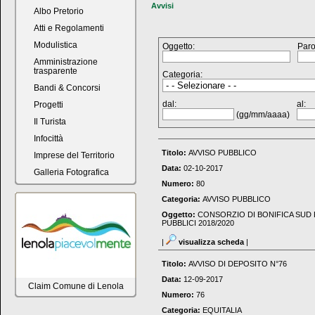
Avvisi
Albo Pretorio
Atti e Regolamenti
Modulistica
Oggetto:
Paro
Amministrazione
trasparente
Categoria:
Bandi & Concorsi
dal:
al:
Progetti
(gg/mm/aaaa)
Il Turista
Infocittà
Titolo:
AVVISO PUBBLICO
Imprese del Territorio
Data:
02-10-2017
Galleria Fotografica
Numero:
80
Categoria:
AVVISO PUBBLICO
Oggetto:
CONSORZIO DI BONIFICA SUD
PUBBLICI 2018/2020
|
visualizza scheda
|
Titolo:
AVVISO DI DEPOSITO N°76
Data:
12-09-2017
Claim Comune di Lenola
Numero:
76
Categoria:
EQUITALIA