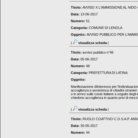
Titolo:
AVVISO X L'AMMISSIONE AL NID
Data:
13-06-2017
Numero:
51
Categoria:
COMUNE DI LENOLA
Oggetto:
AVVISO PUBBLICO PER L'AMMIS
|
visualizza scheda
|
Titolo:
avviso pubblico n°48
Data:
05-06-2017
Numero:
48
Categoria:
PREFETTURA DI LATINA
Oggetto:
Manifestazione dìinteresse per l'individuazione
accoglienza e assistenza di cittadini stranieri 
o in arrivo sulle coste italiane a seguito deg
chiedono accoglienza in quanto privi di mezz
|
visualizza scheda
|
Titolo:
RUOLO COATTIVO C.O.S.A.P. ANN
Data:
30-05-2017
Numero:
44