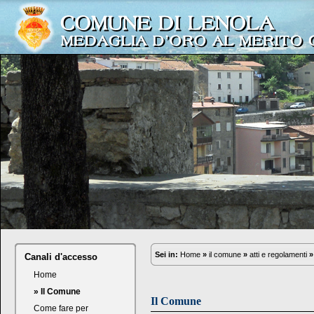
Sei in:
Home
»
il comune
»
atti e regolamenti
»
Canali d'accesso
Home
» Il Comune
Il Comune
Come fare per